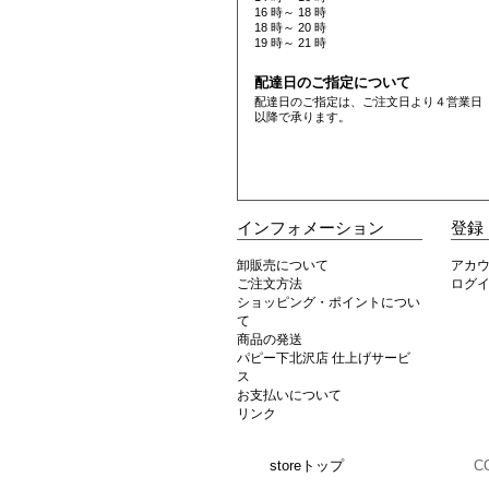
16 時～ 18 時
18 時～ 20 時
19 時～ 21 時
配達日のご指定について
配達日のご指定は、ご注文日より４営業日
以降で承ります。
インフォメーション
登録
卸販売について
アカ
ご注文方法
ログ
ショッピング・ポイントについ
て
商品の発送
パピー下北沢店 仕上げサービ
ス
お支払いについて
リンク
storeトップ
C