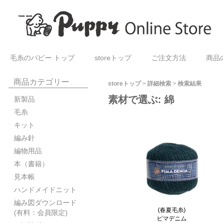
毛糸のパピー トップ
storeトップ
ご注文方法
商品
商品カテゴリー
storeトップ
>
詳細検索
>
検索結果
素材で選ぶ: 綿
新製品
毛糸
キット
編み針
編物用品
本（書籍）
見本帳
ハンドメイドニット
編み図ダウンロード
(春夏毛糸)
(有料：会員限定)
ピマデニム