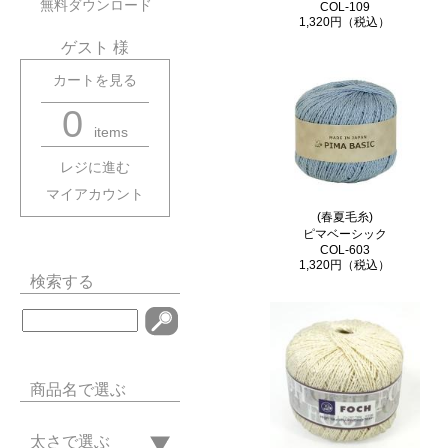
無料ダウンロード
COL-109
1,320円（税込）
ゲスト 様
カートを見る
0
items
レジに進む
マイアカウント
(春夏毛糸)
ピマベーシック
COL-603
1,320円（税込）
検索する
商品名で選ぶ
太さで選ぶ