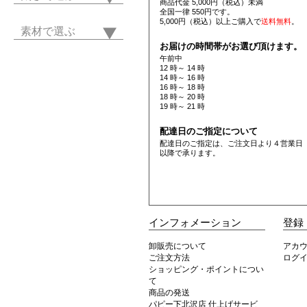
商品代金 5,000円（税込）未満
全国一律 550円です。
5,000円（税込）以上ご購入で
送料無料
。
素材で選ぶ
お届けの時間帯がお選び頂けます。
午前中
12 時～ 14 時
14 時～ 16 時
16 時～ 18 時
18 時～ 20 時
19 時～ 21 時
配達日のご指定について
配達日のご指定は、ご注文日より４営業日
以降で承ります。
インフォメーション
登録
卸販売について
アカ
ご注文方法
ログ
ショッピング・ポイントについ
て
商品の発送
パピー下北沢店 仕上げサービ