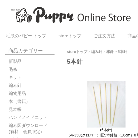
毛糸のパピー トップ
storeトップ
ご注文方法
商品
商品カテゴリー
storeトップ
>
編み針
>
棒針
>
5本針
5本針
新製品
毛糸
キット
編み針
編物用品
本（書籍）
見本帳
ハンドメイドニット
編み図ダウンロード
(5本針)
(有料：会員限定)
54-350(クロバー）匠5本針短（16cm）