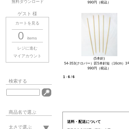
無料ダウンロード
990円（税込）
ゲスト 様
カートを見る
0
items
レジに進む
マイアカウント
(5本針)
54-353(クロバー）匠5本針短（16cm）
990円（税込）
1
-
6
/
6
検索する
商品名で選ぶ
送料・配送について
太さで選ぶ