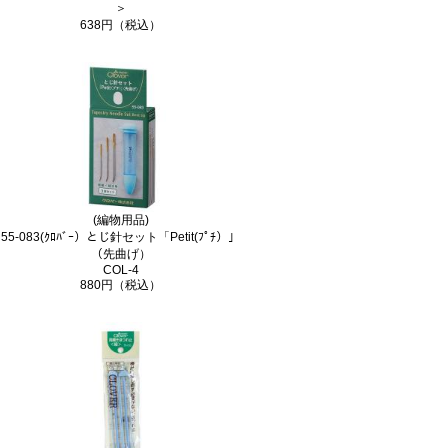
＞
638円（税込）
(編物用品)
55-083(ｸﾛﾊﾞｰ）とじ針セット「Petit(ﾌﾟﾁ）」
（先曲げ）
COL-4
880円（税込）