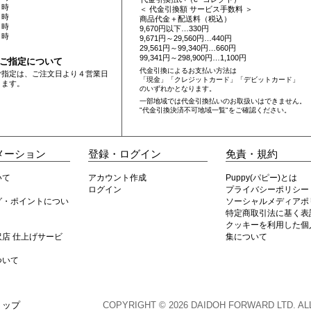
 時
＜ 代金引換額 サービス手数料 ＞
 時
商品代金＋配送料（税込）
 時
9,670円以下…330円
 時
9,671円～29,560円…440円
29,561円～99,340円…660円
99,341円～298,900円…1,100円
ご指定について
代金引換によるお支払い方法は
ご指定は、ご注文日より４営業日
「現金」「クレジットカード」「デビットカード」
ります。
のいずれかとなります。
一部地域では代金引換払いのお取扱いはできません。
"代金引換決済不可地域一覧"
をご確認ください。
メーション
登録・ログイン
免責・規約
いて
アカウント作成
Puppy(パピー)とは
ログイン
プライバシーポリシー
グ・ポイントについ
ソーシャルメディアポ
特定商取引法に基く表
クッキーを利用した個
店 仕上げサービ
集について
ついて
eトップ
COPYRIGHT © 2026 DAIDOH FORWARD LTD. AL