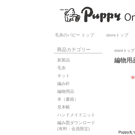
毛糸のパピー トップ
storeトップ
商品カテゴリー
storeトップ
編物用
新製品
毛糸
キット
編み針
編物用品
本（書籍）
見本帳
ハンドメイドニット
編み図ダウンロード
(有料：会員限定)
Puppy