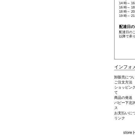
14 時～ 16
16 時～ 18
18 時～ 20
19 時～ 21
配達日の
配達日の
以降で承
インフォ
卸販売につ
ご注文方法
ショッピン
て
商品の発送
パピー下北沢
ス
お支払いに
リンク
stor