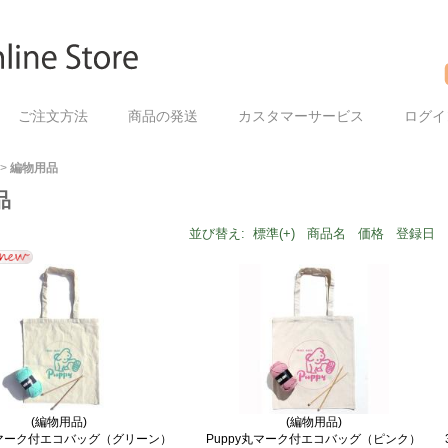
ご注文方法
商品の発送
カスタマーサービス
ログイ
>
編物用品
品
並び替え:
標準(+)
商品名
価格
登録日
(編物用品)
(編物用品)
丸マーク付エコバッグ（グリーン）
Puppy丸マーク付エコバッグ（ピンク）