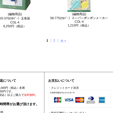
(編物用品)
(編物用品)
58-775(ｸﾛﾊﾞｰ）スーパーポンポンメーカー
55-370(ｸﾛﾊﾞｰ）玉巻器
COL-4
COL-4
1,210円（税込）
8,250円（税込）
1
2
次 »
送について
お支払いについて
5,000円（税込）未満
・クレジットカード決済
550円です。
円（税込）以上ご購入で
送料無料
。
時間帯がお選び頂けます。
 時
・代金引換払い（e- コレクト）