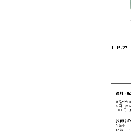
1
-
15
/
27
送料・配
商品代金 
全国一律 
5,000
お届けの
午前中
12 時～ 14