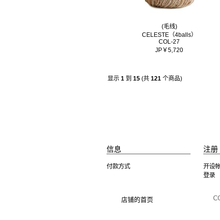
(毛线)
CELESTE（4balls）
COL-27
JP￥5,720
显示
1
到
15
(共
121
个商品)
信息
注册 
付款方式
开设
登录
C
店铺的首页