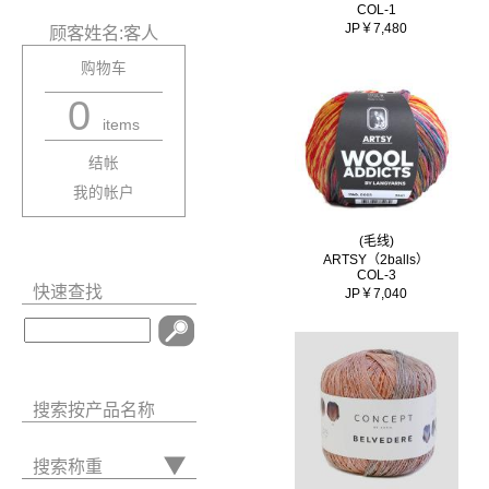
COL-1
JP￥7,480
顾客姓名:客人
购物车
0
items
结帐
我的帐户
(毛线)
ARTSY（2balls）
COL-3
快速查找
JP￥7,040
搜索按产品名称
搜索称重