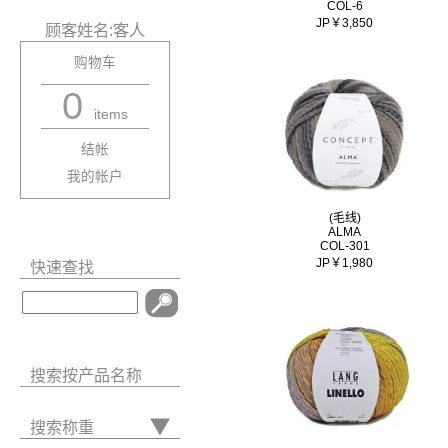
COL-6
JP￥3,850
顾客姓名:客人
购物车
0
items
结帐
我的帐户
(毛线)
ALMA
COL-301
JP￥1,980
快速查找
搜索按产品名称
搜索称重