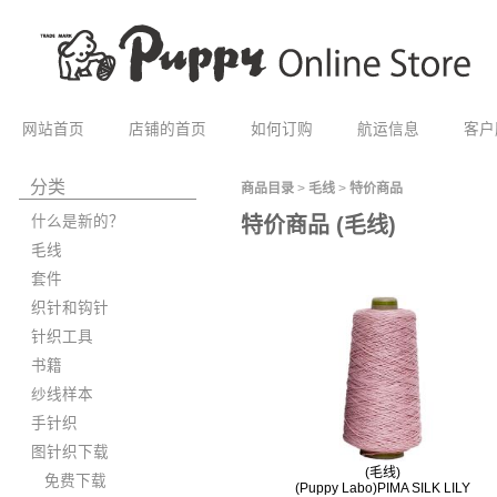
网站首页
店铺的首页
如何订购
航运信息
客户
分类
商品目录
>
毛线
>
特价商品
什么是新的？
特价商品 (毛线)
毛线
套件
织针和钩针
针织工具
书籍
纱线样本
手针织
图针织下载
(毛线)
免费下载
(Puppy Labo)PIMA SILK LILY