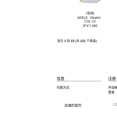
(毛线)
ADELE（4balls）
COL-13
JP￥7,480
显示
1
到
15
(共
121
个商品)
信息
注册 
付款方式
开设
登录
C
店铺的首页