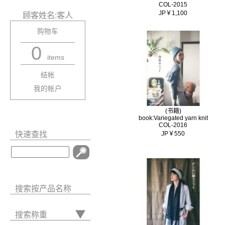
COL-2015
JP￥1,100
顾客姓名:客人
购物车
0
items
结帐
我的帐户
(书籍)
book:Variegated yarn knit
COL-2016
快速查找
JP￥550
搜索按产品名称
搜索称重