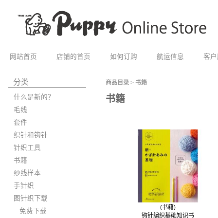
网站首页
店铺的首页
如何订购
航运信息
客户
分类
商品目录
>
书籍
什么是新的？
书籍
毛线
套件
织针和钩针
针织工具
书籍
纱线样本
手针织
图针织下载
(书籍)
免费下载
钩针编织基础知识书