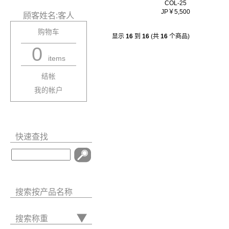
COL-25
JP￥5,500
顾客姓名:客人
购物车
显示
16
到
16
(共
16
个商品)
0
items
结帐
我的帐户
快速查找
搜索按产品名称
搜索称重