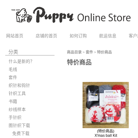
网站首页
店铺的首页
如何订购
航运信息
客户
分类
商品目录
>
套件
>
特价商品
什么是新的？
特价商品
毛线
套件
织针和钩针
针织工具
书籍
纱线样本
手针织
图针织下载
(特价商品)
免费下载
X'mas ball Kit