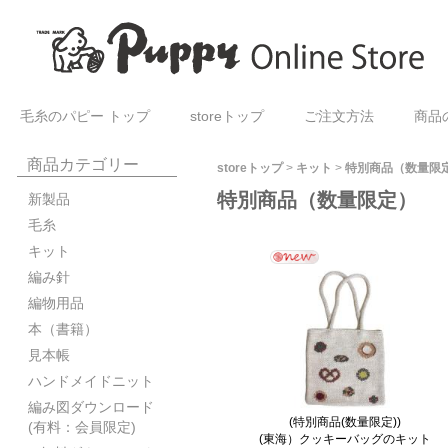
毛糸のパピー トップ
storeトップ
ご注文方法
商品
商品カテゴリー
storeトップ
>
キット
>
特別商品（数量限
特別商品（数量限定）
新製品
毛糸
キット
編み針
編物用品
本（書籍）
見本帳
ハンドメイドニット
編み図ダウンロード
(特別商品(数量限定))
(有料：会員限定)
(東海）クッキーバッグのキット