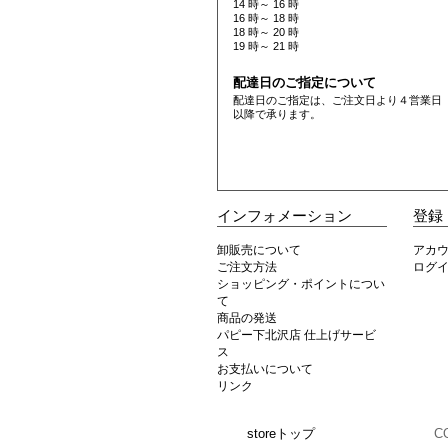
14 時～ 16 時
16 時～ 18 時
18 時～ 20 時
19 時～ 21 時
配達日のご指定について
配達日のご指定は、ご注文日より４営業日
以降で承ります。
インフォメーション
登録
卸販売について
アカ
ご注文方法
ログ
ショッピング・ポイントについ
て
商品の発送
パピー下北沢店 仕上げサービ
ス
お支払いについて
リンク
storeトップ
C