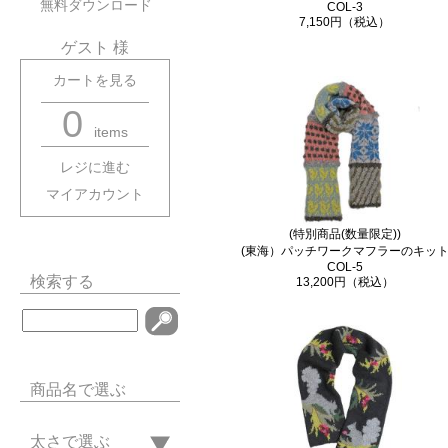
無料ダウンロード
COL-3
7,150円（税込）
ゲスト 様
カートを見る
0
items
レジに進む
マイアカウント
(特別商品(数量限定))
(東海）パッチワークマフラーのキッ
COL-5
検索する
13,200円（税込）
商品名で選ぶ
太さで選ぶ