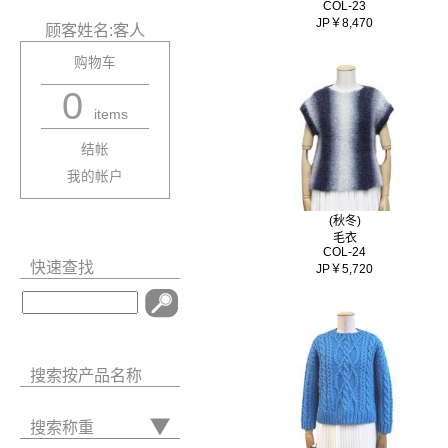
COL-23
JP￥8,470
顾客姓名:客人
购物车
0
items
结帐
我的帐户
(秋冬)
毛衣
COL-24
快速查找
JP￥5,720
搜索按产品名称
搜索称重