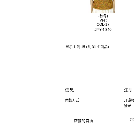
(秋冬)
Vest
COL-17
JP￥4,840
显示
1
到
15
(共
31
个商品)
信息
注册 
付款方式
开设
登录
C
店铺的首页