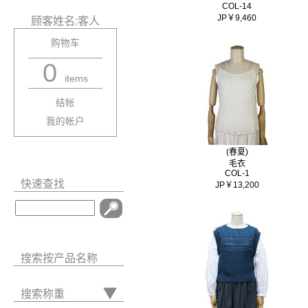
COL-14
JP￥9,460
顾客姓名:客人
购物车
0
items
结帐
我的帐户
(春夏)
毛衣
COL-1
快速查找
JP￥13,200
搜索按产品名称
搜索称重