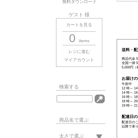
無料ダウンロード
ゲスト 様
カートを見る
0
items
送料・配
レジに進む
商品代金 
マイアカウント
全国一律 
5,000
お届けの
午前中
検索する
12 時～ 14
14 時～ 16
16 時～ 18
18 時～ 20
19 時～ 21
配達日の
商品名で選ぶ
配達日の
以降で承
太さで選ぶ