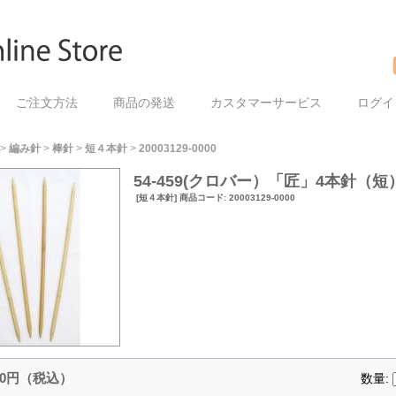
ご注文方法
商品の発送
カスタマーサービス
ログイ
>
編み針
>
棒針
>
短４本針
>
20003129-0000
54-459(クロバー）「匠」4本針（短）
[短４本針] 商品コード: 20003129-0000
90円（税込）
数量: