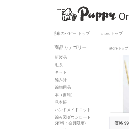
毛糸のパピー トップ
storeトップ
商品カテゴリー
storeトップ
新製品
毛糸
キット
編み針
編物用品
本（書籍）
見本帳
ハンドメイドニット
編み図ダウンロード
価格 9
(有料：会員限定)