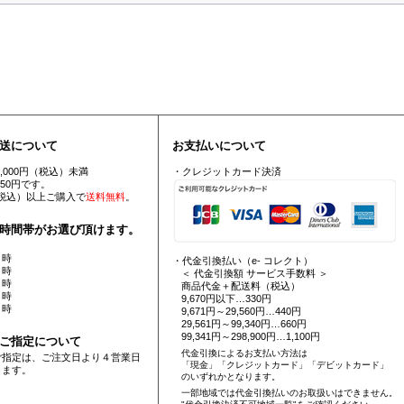
送について
お支払いについて
5,000円（税込）未満
・クレジットカード決済
550円です。
円（税込）以上ご購入で
送料無料
。
時間帯がお選び頂けます。
 時
・代金引換払い（e- コレクト）
 時
＜ 代金引換額 サービス手数料 ＞
 時
商品代金＋配送料（税込）
 時
9,670円以下…330円
 時
9,671円～29,560円…440円
29,561円～99,340円…660円
99,341円～298,900円…1,100円
ご指定について
代金引換によるお支払い方法は
ご指定は、ご注文日より４営業日
「現金」「クレジットカード」「デビットカード」
ります。
のいずれかとなります。
一部地域では代金引換払いのお取扱いはできません。