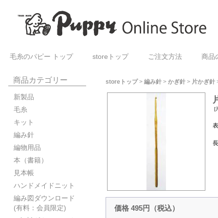
毛糸のパピー トップ
storeトップ
ご注文方法
商品
商品カテゴリー
storeトップ
>
編み針
>
かぎ針
>
片かぎ針
新製品
毛糸
[
キット
編み針
長
編物用品
本（書籍）
見本帳
ハンドメイドニット
編み図ダウンロード
価格 495円（税込）
(有料：会員限定)