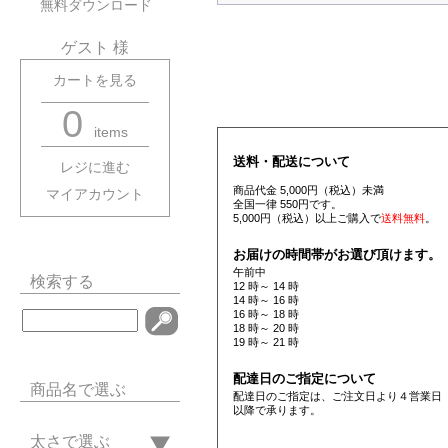
無料ダウンロード
ゲスト 様
カートを見る
0
items
送料・配送について
レジに進む
商品代金 5,000円（税込）未満
マイアカウント
全国一律 550円です。
5,000円（税込）以上ご購入で
送料無料
。
お届けの時間帯がお選び頂けます。
午前中
検索する
12 時～ 14 時
14 時～ 16 時
16 時～ 18 時
18 時～ 20 時
19 時～ 21 時
配達日のご指定について
商品名で選ぶ
配達日のご指定は、ご注文日より４営業日
以降で承ります。
太さで選ぶ