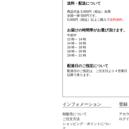
送料・配送について
商品代金 5,000円（税込）未満
全国一律 550円です。
5,000円（税込）以上ご購入で
送料無料
。
お届けの時間帯がお選び頂けます。
午前中
12 時～ 14 時
14 時～ 16 時
16 時～ 18 時
18 時～ 20 時
19 時～ 21 時
配達日のご指定について
配達日のご指定は、ご注文日より４営業日
以降で承ります。
インフォメーション
登録
卸販売について
アカ
ご注文方法
ログ
ショッピング・ポイントについ
て