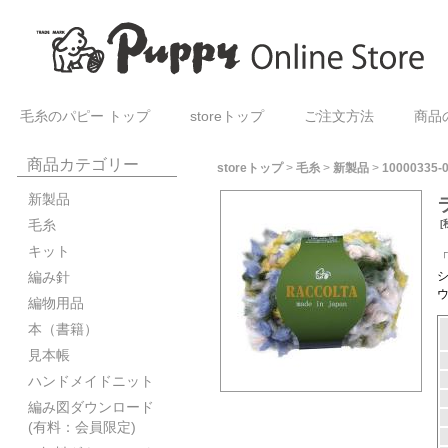
毛糸のパピー トップ
storeトップ
ご注文方法
商品
商品カテゴリー
storeトップ
>
毛糸
>
新製品
>
10000335-
新製品
毛糸
[
キット
編み針
編物用品
本（書籍）
見本帳
ハンドメイドニット
編み図ダウンロード
(有料：会員限定)