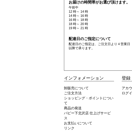
お届けの時間帯がお選び頂けます。
午前中
12 時～ 14 時
14 時～ 16 時
16 時～ 18 時
18 時～ 20 時
19 時～ 21 時
配達日のご指定について
配達日のご指定は、ご注文日より４営業日
以降で承ります。
インフォメーション
登録
卸販売について
アカ
ご注文方法
ログ
ショッピング・ポイントについ
て
商品の発送
パピー下北沢店 仕上げサービ
ス
お支払いについて
リンク