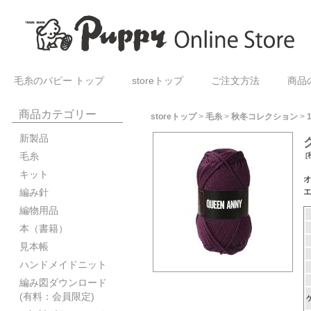
毛糸のパピー トップ
storeトップ
ご注文方法
商品
商品カテゴリー
storeトップ
>
毛糸
>
秋冬コレクション
>
新製品
毛糸
[
キット
編み針
編物用品
本（書籍）
見本帳
ハンドメイドニット
編み図ダウンロード
(有料：会員限定)