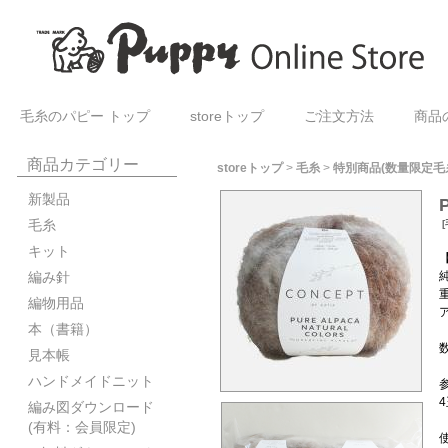
毛糸のパピー トップ
storeトップ
ご注文方法
商品
商品カテゴリー
storeトップ
>
毛糸
>
特別商品(数量限定毛
新製品
毛糸
[
キット
【
編み針
編物用品
本（書籍）
見本帳
ハンドメイドニット
編み図ダウンロード
(有料：会員限定)