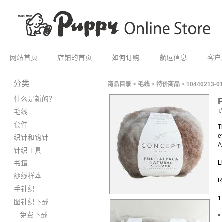
网站首页
店铺的首页
如何订购
航运信息
客户
分类
商品目录
>
毛线
>
特价商品
>
10440213-0
什么是新的？
[
毛线
套件
T
e
织针和钩针
A
针织工具
L
书籍
纱线样本
R
手针织
1
图针织下载
免费下载
*