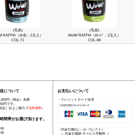
(毛糸)
(毛糸)
W! RAFFIA（水色：2玉入）
WoW! RAFFIA（ｵﾚﾝｼﾞ：2玉入）
COL-71
COL-68
送について
お支払いについて
5,000円（税込）未満
・クレジットカード決済
550円です。
円（税込）以上ご購入で
送料無料
。
時間帯がお選び頂けます。
 時
・代金引換払い（e- コレクト）
 時
＜ 代金引換額 サービス手数料 ＞