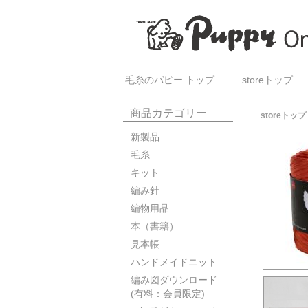
毛糸のパピー トップ
storeトップ
商品カテゴリー
storeトップ
新製品
毛糸
キット
編み針
編物用品
本（書籍）
見本帳
ハンドメイドニット
編み図ダウンロード
(有料：会員限定)