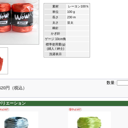
素材
レーヨン100％
単位
100 g
長さ
230 m
太さ
並太
棒針
かぎ針
ゲージ 10cm角
標準使用量(g)
(婦人 / 紳士)
洗濯表示
数量:
,620円（税込）
バリエーション