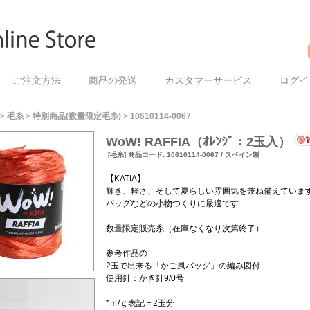
ご注文方法
商品の発送
カスタマーサービス
ログイ
>
毛糸
>
特別商品(数量限定毛糸)
>
10610114-0067
WoW! RAFFIA（ｵﾚﾝｼﾞ：2玉入）
[毛糸] 商品コード: 10610114-0067 / スペイン製
【KATIA】
輝き、軽さ、そして夏らしい雰囲気を兼ね備えていま
バッグなどの小物つくりに最適です
数量限定販売糸（在庫なくなり次第終了）
参考作品の
2玉で出来る「かご風バッグ」の編み図付
使用針：かぎ針9/0号
*ｍ/ｇ表記＝2玉分