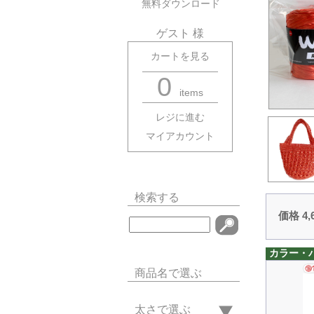
無料ダウンロード
ゲスト 様
カートを見る
0
items
レジに進む
マイアカウント
検索する
価格 4
カラー・
商品名で選ぶ
太さで選ぶ