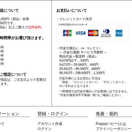
送について
お支払いについて
5,000円（税込）未満
・クレジットカード決済
550円です。
円（税込）以上ご購入で
送料無料
。
時間帯がお選び頂けます。
 時
・代金引換払い（e- コレクト）
 時
＜ 代金引換額 サービス手数料 ＞
 時
商品代金＋配送料（税込）
 時
9,670円以下…330円
 時
9,671円～29,560円…440円
29,561円～99,340円…660円
99,341円～298,900円…1,100円
ご指定について
代金引換によるお支払い方法は
ご指定は、ご注文日より４営業日
「現金」「クレジットカード」「デビットカード」
ります。
のいずれかとなります。
一部地域では代金引換払いのお取扱いはできません。
"代金引換決済不可地域一覧"
をご確認ください。
メーション
登録・ログイン
免責・規約
いて
アカウント作成
Puppy(パピー)とは
ログイン
プライバシーポリシー