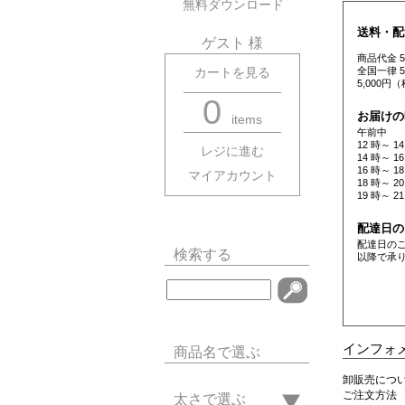
無料ダウンロード
送料・配
ゲスト 様
商品代金 
全国一律 
カートを見る
5,000
0
お届けの
items
午前中
12 時～ 14
レジに進む
14 時～ 16
16 時～ 18
マイアカウント
18 時～ 20
19 時～ 21
配達日の
配達日の
検索する
以降で承
インフォ
商品名で選ぶ
卸販売につ
ご注文方法
太さで選ぶ