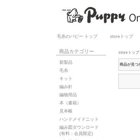
毛糸のパピー トップ
storeトップ
商品カテゴリー
storeトップ
新製品
商品が見つ
毛糸
キット
編み針
編物用品
本（書籍）
見本帳
ハンドメイドニット
編み図ダウンロード
(有料：会員限定)