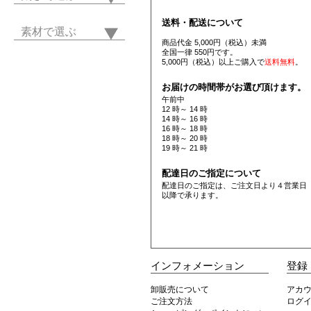
送料・配送について
素材で選ぶ
商品代金 5,000円（税込）未満
全国一律 550円です。
5,000円（税込）以上ご購入で
送料無料
。
お届けの時間帯がお選び頂けます。
午前中
12 時～ 14 時
14 時～ 16 時
16 時～ 18 時
18 時～ 20 時
19 時～ 21 時
配達日のご指定について
配達日のご指定は、ご注文日より４営業日
以降で承ります。
インフォメーション
登録
卸販売について
アカ
ご注文方法
ログ