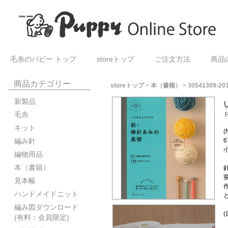
毛糸のパピー トップ
storeトップ
ご注文方法
商品
商品カテゴリー
storeトップ
>
本（書籍）
>
30541309-20
新製品
毛糸
[
キット
(
編み針
編物用品
本（書籍）
見本帳
ハンドメイドニット
編み図ダウンロード
(有料：会員限定)