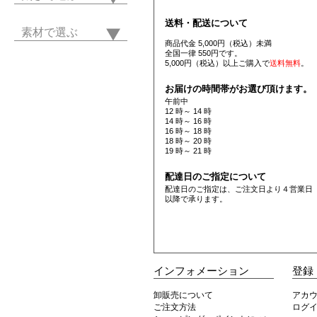
送料・配送について
素材で選ぶ
商品代金 5,000円（税込）未満
全国一律 550円です。
5,000円（税込）以上ご購入で
送料無料
。
お届けの時間帯がお選び頂けます。
午前中
12 時～ 14 時
14 時～ 16 時
16 時～ 18 時
18 時～ 20 時
19 時～ 21 時
配達日のご指定について
配達日のご指定は、ご注文日より４営業日
以降で承ります。
インフォメーション
登録
卸販売について
アカ
ご注文方法
ログ