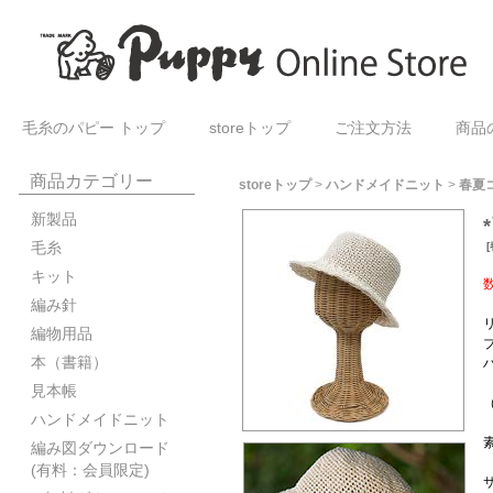
毛糸のパピー トップ
storeトップ
ご注文方法
商品
商品カテゴリー
storeトップ
>
ハンドメイドニット
>
春夏
新製品
毛糸
[
キット
編み針
編物用品
本（書籍）
見本帳
ハンドメイドニット
編み図ダウンロード
(有料：会員限定)