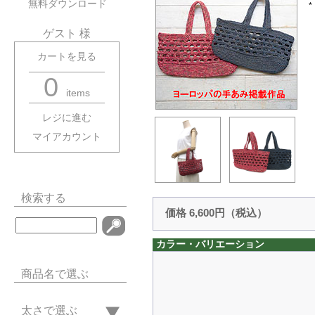
無料ダウンロード
ゲスト 様
カートを見る
0
items
レジに進む
マイアカウント
検索する
価格 6,600円（税込）
カラー・バリエーション
商品名で選ぶ
太さで選ぶ