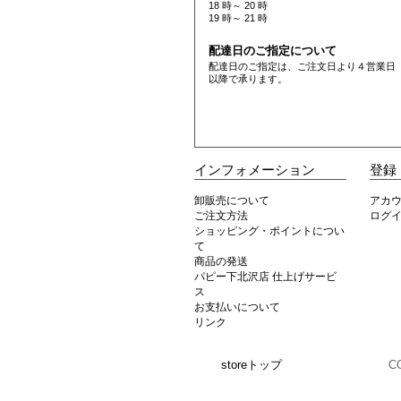
18 時～ 20 時
19 時～ 21 時
配達日のご指定について
配達日のご指定は、ご注文日より４営業日
以降で承ります。
インフォメーション
登録
卸販売について
アカ
ご注文方法
ログ
ショッピング・ポイントについ
て
商品の発送
パピー下北沢店 仕上げサービ
ス
お支払いについて
リンク
storeトップ
C