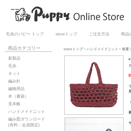
毛糸のパピー トップ
storeトップ
ご注文方法
商品
商品カテゴリー
storeトップ
>
ハンドメイドニット
>
春夏
新製品
毛糸
[
キット
編み針
編物用品
本（書籍）
見本帳
ハンドメイドニット
編み図ダウンロード
(有料：会員限定)