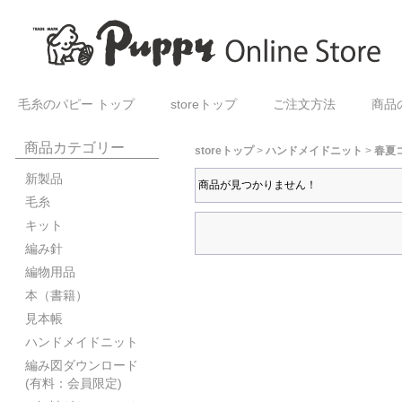
毛糸のパピー トップ
storeトップ
ご注文方法
商品
商品カテゴリー
storeトップ
>
ハンドメイドニット
>
春夏
新製品
商品が見つかりません！
毛糸
キット
編み針
編物用品
本（書籍）
見本帳
ハンドメイドニット
編み図ダウンロード
(有料：会員限定)