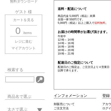
無料ダウンロード
送料・配送について
ゲスト 様
商品代金 5,000円（税込）未満
全国一律 550円です。
カートを見る
5,000円（税込）以上ご購入で
送料無料
。
0
お届けの時間帯がお選び頂けます。
items
午前中
12 時～ 14 時
レジに進む
14 時～ 16 時
16 時～ 18 時
マイアカウント
18 時～ 20 時
19 時～ 21 時
配達日のご指定について
配達日のご指定は、ご注文日より４営業日
検索する
以降で承ります。
インフォメーション
登録
商品名で選ぶ
卸販売について
アカ
ご注文方法
ログ
太さで選ぶ