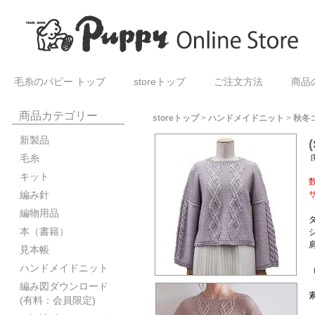
毛糸のパピー トップ
storeトップ
ご注文方法
商品
商品カテゴリー
storeトップ
>
ハンドメイドニット
>
秋冬
新製品
毛糸
[
キット
編み針
編物用品
本（書籍）
見本帳
ハンドメイドニット
編み図ダウンロード
(有料：会員限定)