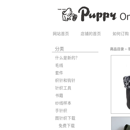
网站首页
店铺的首页
如何订购
分类
商品目录
>
什么是新的？
毛线
套件
织针和钩针
针织工具
书籍
纱线样本
手针织
图针织下载
免费下载