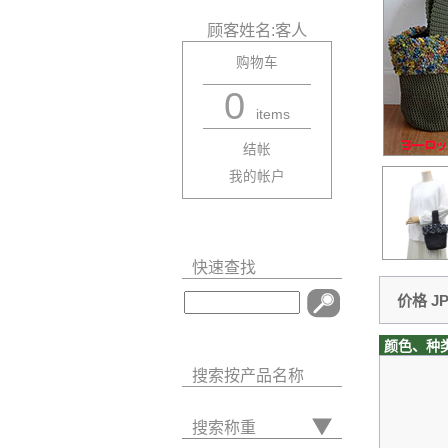
顾客姓名:客人
购物车
0
items
结帐
我的帐户
快速查找
价格 JP
颜色、种
搜索按产品名称
搜索称重