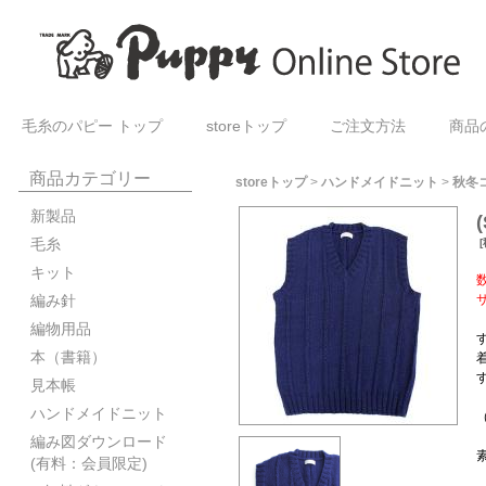
毛糸のパピー トップ
storeトップ
ご注文方法
商品
商品カテゴリー
storeトップ
>
ハンドメイドニット
>
秋冬
新製品
毛糸
[
キット
編み針
編物用品
本（書籍）
見本帳
ハンドメイドニット
編み図ダウンロード
(有料：会員限定)