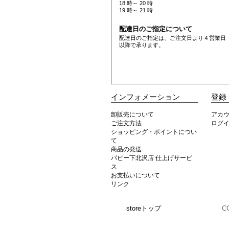
18 時～ 20 時
19 時～ 21 時
配達日のご指定について
配達日のご指定は、ご注文日より４営業日
以降で承ります。
インフォメーション
登録
卸販売について
アカ
ご注文方法
ログ
ショッピング・ポイントについ
て
商品の発送
パピー下北沢店 仕上げサービ
ス
お支払いについて
リンク
storeトップ
C