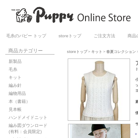
毛糸のパピー トップ
storeトップ
ご注文方法
商品
商品カテゴリー
storeトップ
>
キット
>
春夏コレクション
新製品
毛糸
[
キット
編み針
編物用品
本（書籍）
見本帳
ハンドメイドニット
サ
編み図ダウンロード
(有料：会員限定)