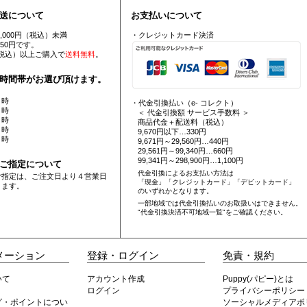
送について
お支払いについて
5,000円（税込）未満
・クレジットカード決済
550円です。
円（税込）以上ご購入で
送料無料
。
時間帯がお選び頂けます。
 時
・代金引換払い（e- コレクト）
 時
＜ 代金引換額 サービス手数料 ＞
 時
商品代金＋配送料（税込）
 時
9,670円以下…330円
 時
9,671円～29,560円…440円
29,561円～99,340円…660円
99,341円～298,900円…1,100円
ご指定について
代金引換によるお支払い方法は
ご指定は、ご注文日より４営業日
「現金」「クレジットカード」「デビットカード」
ります。
のいずれかとなります。
一部地域では代金引換払いのお取扱いはできません。
"代金引換決済不可地域一覧"
をご確認ください。
メーション
登録・ログイン
免責・規約
いて
アカウント作成
Puppy(パピー)とは
ログイン
プライバシーポリシー
グ・ポイントについ
ソーシャルメディアポ