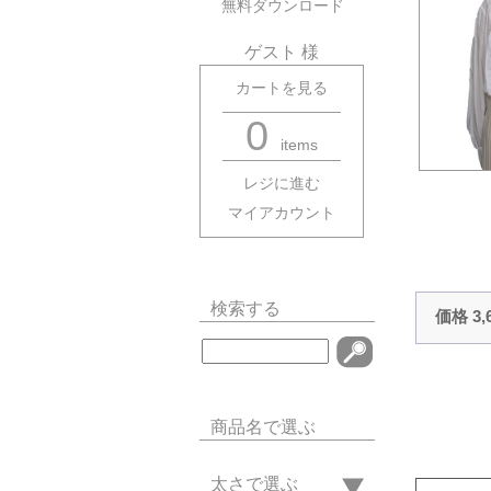
無料ダウンロード
ゲスト 様
カートを見る
0
items
レジに進む
マイアカウント
検索する
価格 3
商品名で選ぶ
太さで選ぶ