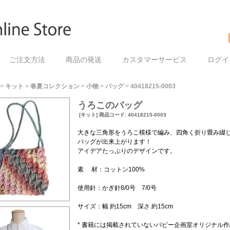
ご注文方法
商品の発送
カスタマーサービス
ログイ
>
キット
>
春夏コレクション
>
小物
>
バッグ
>
40418215-0003
うろこのバッグ
[キット] 商品コード: 40418215-0003
大きな三角形をうろこ模様で編み、四角く折り畳み綴
バッグが出来上がります！
アイデアたっぷりのデザインです。
素 材：コットン100%
使用針：かぎ針8/0号 7/0号
サイズ：幅 約15cm 深さ 約15cm
* 書籍には掲載されていないパピー企画室オリジナル