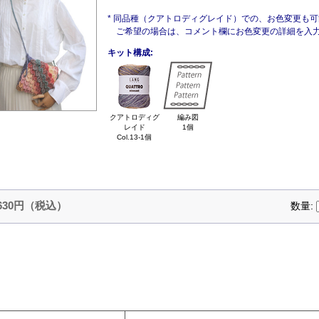
* 同品種（クアトロディグレイド）での、お色変更も
ご希望の場合は、コメント欄にお色変更の詳細を入力
キット構成:
クアトロディグ
編み図
レイド
1個
Col.13-1個
,630円（税込）
数量: