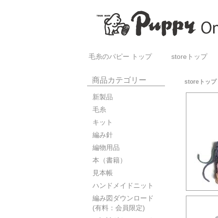
毛糸のパピー トップ
storeトップ
商品カテゴリー
storeトップ
新製品
毛糸
キット
編み針
編物用品
本（書籍）
見本帳
ハンドメイドニット
編み図ダウンロード
(有料：会員限定)