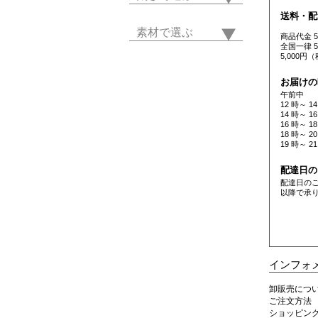
送料・配
素材で選ぶ
商品代金 
全国一律 
5,000
お届けの
午前中
12 時～ 14
14 時～ 16
16 時～ 18
18 時～ 20
19 時～ 21
配達日の
配達日の
以降で承
インフォ
卸販売につ
ご注文方法
ショッピン