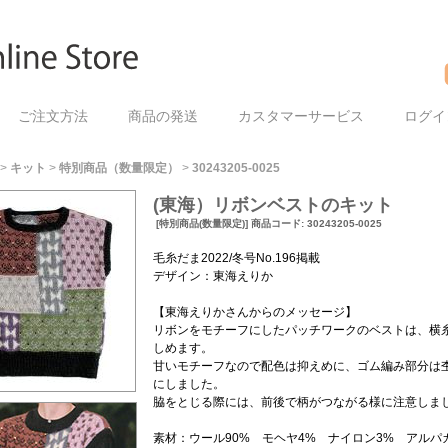
ご注文方法
商品の発送
カスタマーサービス
ログイ
>
キット
>
特別商品（数量限定）
>
30243205-0025
(東海）リボンベストのキット
[特別商品(数量限定)] 商品コード: 30243205-0025
毛糸だま2022/冬号No.196掲載
デザイン：東海えりか
【東海えりかさんからのメッセージ】
リボンをモチーフにしたパッチワークのベストは、横
しめます。
甘いモチーフなので配色は抑えめに、ゴム編み部分は
にしました。
脇をとじる際には、前後で柄がつながる様に注意しま
素材：ウール90% モヘヤ4% ナイロン3% アルパ