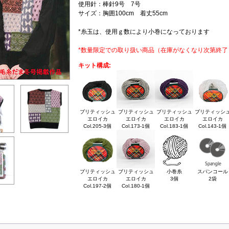
使用針：棒針9号 7号
サイズ：胸囲100cm 着丈55cm
*糸玉は、使用ｇ数により小巻になっております
*数量限定での取り扱い商品（在庫がなくなり次第終了
キット構成:
ブリティッシュ
ブリティッシュ
ブリティッシュ
ブリティッシ
エロイカ
エロイカ
エロイカ
エロイカ
Col.205-3個
Col.173-1個
Col.183-1個
Col.143-1個
ブリティッシュ
ブリティッシュ
小巻糸
スパンコール
エロイカ
エロイカ
3個
2袋
Col.197-2個
Col.180-1個