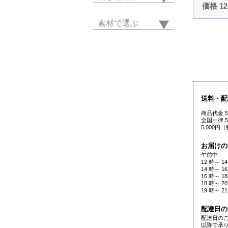
価格 1
素材で選ぶ
送料・配
商品代金 
全国一律 
5,000
お届けの
午前中
12 時～ 14
14 時～ 16
16 時～ 18
18 時～ 20
19 時～ 21
配達日の
配達日の
以降で承