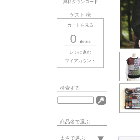
無料ダウンロード
ゲスト 様
カートを見る
0
items
レジに進む
マイアカウント
検索する
商品名で選ぶ
太さで選ぶ