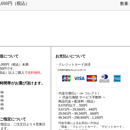
2,650円（税込）
数量
送について
お支払いについて
5,000円（税込）未満
・クレジットカード決済
550円です。
円（税込）以上ご購入で
送料無料
。
時間帯がお選び頂けます。
 時
・代金引換払い（e- コレクト）
 時
＜ 代金引換額 サービス手数料 ＞
 時
商品代金＋配送料（税込）
 時
9,670円以下…330円
 時
9,671円～29,560円…440円
29,561円～99,340円…660円
99,341円～298,900円…1,100円
ご指定について
代金引換によるお支払い方法は
ご指定は、ご注文日より４営業日
「現金」「クレジットカード」「デビットカード」
ります。