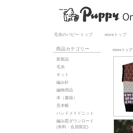
毛糸のパピー トップ
storeトップ
商品カテゴリー
storeトップ
新製品
毛糸
キット
編み針
編物用品
本（書籍）
見本帳
ハンドメイドニット
編み図ダウンロード
(有料：会員限定)