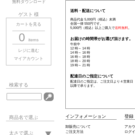
無料ダウンロード
送料・配送について
ゲスト 様
商品代金 5,000円（税込）未満
全国一律 550円です。
カートを見る
5,000円（税込）以上ご購入で
送料無料
。
0
お届けの時間帯がお選び頂けます。
items
午前中
12 時～ 14 時
レジに進む
14 時～ 16 時
16 時～ 18 時
マイアカウント
18 時～ 20 時
19 時～ 21 時
配達日のご指定について
配達日のご指定は、ご注文日より４営業日
検索する
以降で承ります。
インフォメーション
登録
商品名で選ぶ
卸販売について
アカ
ご注文方法
ログ
太さで選ぶ