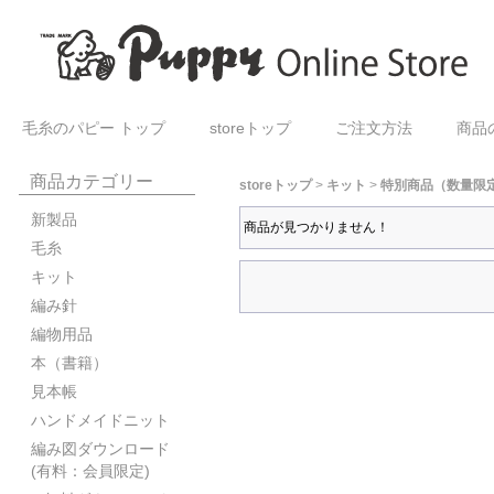
毛糸のパピー トップ
storeトップ
ご注文方法
商品
商品カテゴリー
storeトップ
>
キット
>
特別商品（数量限
新製品
商品が見つかりません！
毛糸
キット
編み針
編物用品
本（書籍）
見本帳
ハンドメイドニット
編み図ダウンロード
(有料：会員限定)