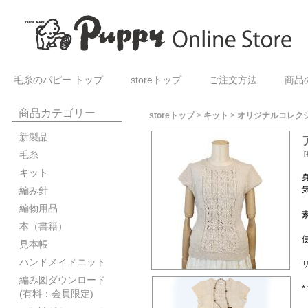
毛糸のパピー トップ
storeトップ
ご注文方法
商品
商品カテゴリー
storeトップ
>
キット
>
オリジナルコレク
新製品
毛糸
[
キット
編み針
編物用品
本（書籍）
見本帳
ハンドメイドニット
サ
編み図ダウンロード
(有料：会員限定)