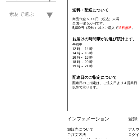
送料・配送について
素材で選ぶ
商品代金 5,000円（税込）未満
全国一律 550円です。
5,000円（税込）以上ご購入で
送料無料
。
お届けの時間帯がお選び頂けます。
午前中
12 時～ 14 時
14 時～ 16 時
16 時～ 18 時
18 時～ 20 時
19 時～ 21 時
配達日のご指定について
配達日のご指定は、ご注文日より４営業日
以降で承ります。
インフォメーション
登録
卸販売について
アカ
ご注文方法
ログ