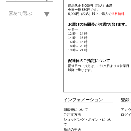
商品代金 5,000円（税込）未満
全国一律 550円です。
素材で選ぶ
5,000円（税込）以上ご購入で
送料無料
。
お届けの時間帯がお選び頂けます。
午前中
12 時～ 14 時
14 時～ 16 時
16 時～ 18 時
18 時～ 20 時
19 時～ 21 時
配達日のご指定について
配達日のご指定は、ご注文日より４営業日
以降で承ります。
インフォメーション
登録
卸販売について
アカ
ご注文方法
ログ
ショッピング・ポイントについ
て
商品の発送