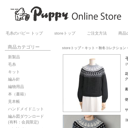
毛糸のパピー トップ
storeトップ
ご注文方法
商品
商品カテゴリー
storeトップ
>
キット
>
秋冬コレクション
新製品
毛糸
[
キット
編み針
編物用品
素
本（書籍）
使
見本帳
ハンドメイドニット
サ
編み図ダウンロード
(有料：会員限定)