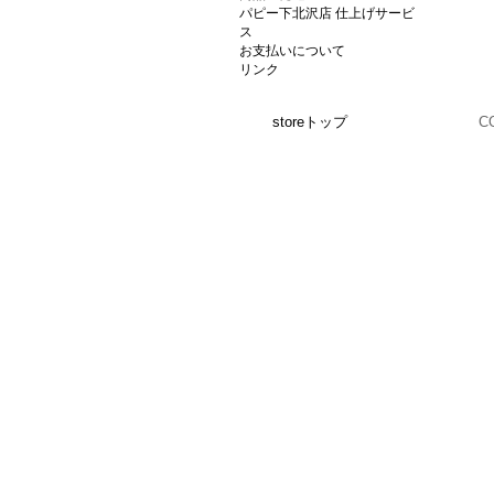
パピー下北沢店 仕上げサービ
ス
お支払いについて
リンク
storeトップ
C