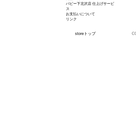
パピー下北沢店 仕上げサービ
ス
お支払いについて
リンク
storeトップ
C