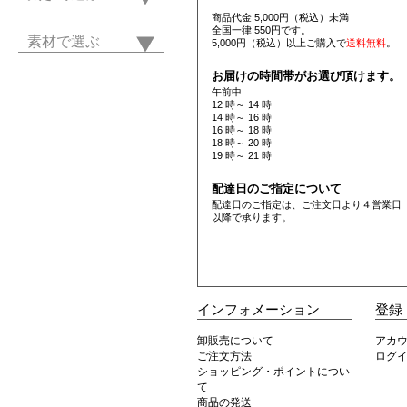
商品代金 5,000円（税込）未満
全国一律 550円です。
素材で選ぶ
5,000円（税込）以上ご購入で
送料無料
。
お届けの時間帯がお選び頂けます。
午前中
12 時～ 14 時
14 時～ 16 時
16 時～ 18 時
18 時～ 20 時
19 時～ 21 時
配達日のご指定について
配達日のご指定は、ご注文日より４営業日
以降で承ります。
インフォメーション
登録
卸販売について
アカ
ご注文方法
ログ
ショッピング・ポイントについ
て
商品の発送