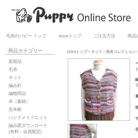
毛糸のパピー トップ
storeトップ
ご注文方法
商品
商品カテゴリー
storeトップ
>
キット
>
秋冬コレクション
新製品
毛糸
[
キット
編み針
編物用品
本（書籍）
見本帳
ハンドメイドニット
編み図ダウンロード
(有料：会員限定)