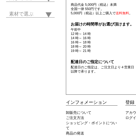
商品代金 5,000円（税込）未満
全国一律 550円です。
素材で選ぶ
5,000円（税込）以上ご購入で
送料無料
。
お届けの時間帯がお選び頂けます。
午前中
12 時～ 14 時
14 時～ 16 時
16 時～ 18 時
18 時～ 20 時
19 時～ 21 時
配達日のご指定について
配達日のご指定は、ご注文日より４営業日
以降で承ります。
インフォメーション
登録
卸販売について
アカ
ご注文方法
ログ
ショッピング・ポイントについ
て
商品の発送