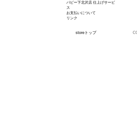
パピー下北沢店 仕上げサービ
ス
お支払いについて
リンク
storeトップ
C