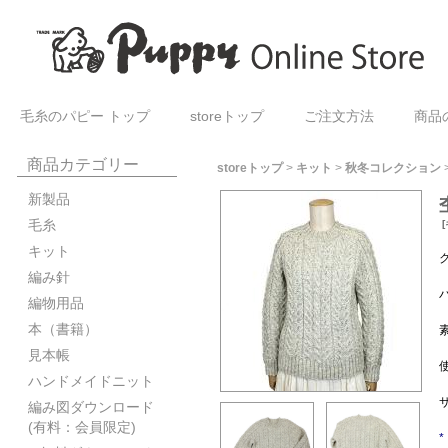
毛糸のパピー トップ
storeトップ
ご注文方法
商品
商品カテゴリー
storeトップ
>
キット
>
秋冬コレクション
新製品
毛糸
[
キット
編み針
編物用品
本（書籍）
見本帳
ハンドメイドニット
サ
編み図ダウンロード
(有料：会員限定)