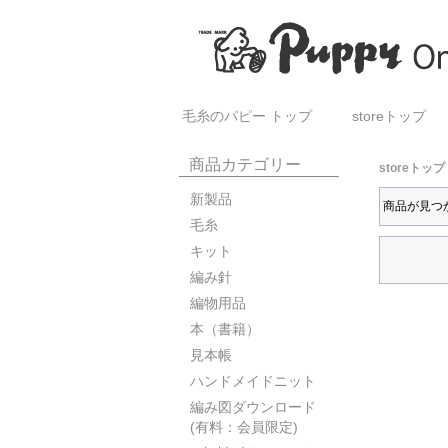
毛糸のパピー トップ
storeトップ
商品カテゴリー
storeトップ
新製品
商品が見つ
毛糸
キット
編み針
編物用品
本（書籍）
見本帳
ハンドメイドニット
編み図ダウンロード
(有料：会員限定)