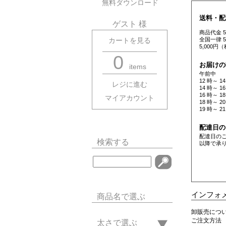
無料ダウンロード
送料・配
ゲスト 様
商品代金 
全国一律 
カートを見る
5,000
0
お届けの
items
午前中
12 時～ 14
レジに進む
14 時～ 16
16 時～ 18
マイアカウント
18 時～ 20
19 時～ 21
配達日の
配達日の
検索する
以降で承
インフォ
商品名で選ぶ
卸販売につ
ご注文方法
太さで選ぶ