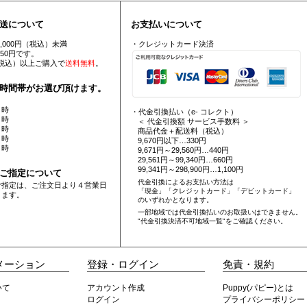
送について
お支払いについて
5,000円（税込）未満
・クレジットカード決済
550円です。
円（税込）以上ご購入で
送料無料
。
時間帯がお選び頂けます。
 時
・代金引換払い（e- コレクト）
 時
＜ 代金引換額 サービス手数料 ＞
 時
商品代金＋配送料（税込）
 時
9,670円以下…330円
 時
9,671円～29,560円…440円
29,561円～99,340円…660円
99,341円～298,900円…1,100円
ご指定について
代金引換によるお支払い方法は
ご指定は、ご注文日より４営業日
「現金」「クレジットカード」「デビットカード」
ります。
のいずれかとなります。
一部地域では代金引換払いのお取扱いはできません。
"代金引換決済不可地域一覧"
をご確認ください。
メーション
登録・ログイン
免責・規約
いて
アカウント作成
Puppy(パピー)とは
ログイン
プライバシーポリシー