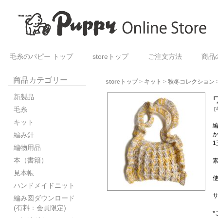
毛糸のパピー トップ
storeトップ
ご注文方法
商品
商品カテゴリー
storeトップ
>
キット
>
秋冬コレクション
新製品
毛糸
[
キット
編み針
編物用品
本（書籍）
素
見本帳
使
ハンドメイドニット
サ
編み図ダウンロード
(有料：会員限定)