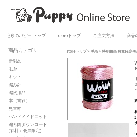
毛糸のパピー トップ
storeトップ
ご注文方法
商品
商品カテゴリー
storeトップ
>
毛糸
>
特別商品(数量限定毛
新製品
毛糸
[
キット
【
編み針
編物用品
本（書籍）
見本帳
ハンドメイドニット
編み図ダウンロード
(有料：会員限定)