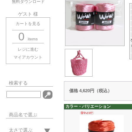
無料ダウンロード
ゲスト 様
カートを見る
0
items
レジに進む
マイアカウント
検索する
価格 4,620円（税込）
カラー・バリエーション
商品名で選ぶ
太さで選ぶ