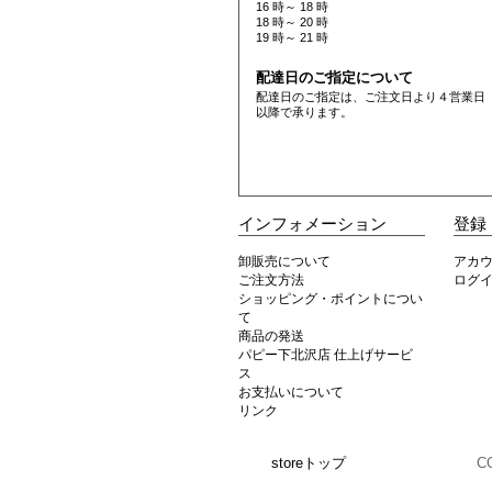
16 時～ 18 時
18 時～ 20 時
19 時～ 21 時
配達日のご指定について
配達日のご指定は、ご注文日より４営業日
以降で承ります。
インフォメーション
登録
卸販売について
アカ
ご注文方法
ログ
ショッピング・ポイントについ
て
商品の発送
パピー下北沢店 仕上げサービ
ス
お支払いについて
リンク
storeトップ
C