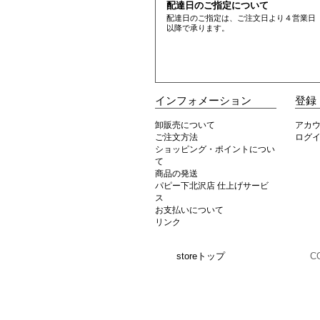
配達日のご指定について
配達日のご指定は、ご注文日より４営業日
以降で承ります。
インフォメーション
登録
卸販売について
アカ
ご注文方法
ログ
ショッピング・ポイントについ
て
商品の発送
パピー下北沢店 仕上げサービ
ス
お支払いについて
リンク
storeトップ
C