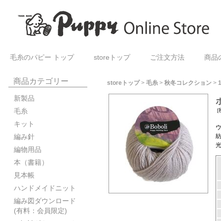
毛糸のパピー トップ
storeトップ
ご注文方法
商品
商品カテゴリー
storeトップ
>
毛糸
>
秋冬コレクション
>
新製品
毛糸
[
キット
編み針
編物用品
本（書籍）
見本帳
ハンドメイドニット
編み図ダウンロード
(有料：会員限定)