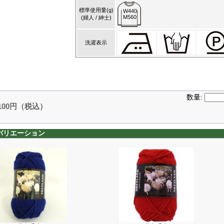
標準使用量(g)
W440
M560
(婦人 / 紳士)
洗濯表示
数量:
,100円（税込）
バリエーション