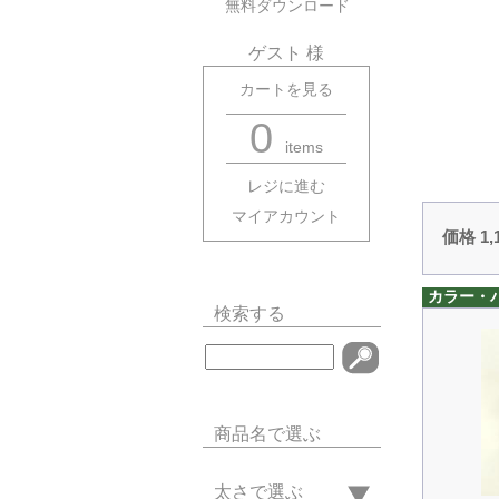
無料ダウンロード
ゲスト 様
カートを見る
0
items
レジに進む
マイアカウント
価格 1
カラー・
検索する
商品名で選ぶ
太さで選ぶ