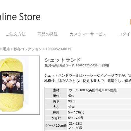
ご注文方法
商品の発送
カスタマーサービス
ログイ
>
毛糸
>
秋冬コレクション
>
10000523-0039
シェットランド
[秋冬毛糸] 商品コード: 10000523-0039 / 日本製
シェットランドウールはハーシーなイメージですが、
地模様、編み込みともに使える並太で、素晴らしい伝
素材
ウール 100%(英国羊毛100%使用)
単位
40 g
長さ
90 m
太さ
並太
棒針
5～7 (*6)号
かぎ針
5/0～7/0号
21～22目
ゲージ 10cm角
29～30段