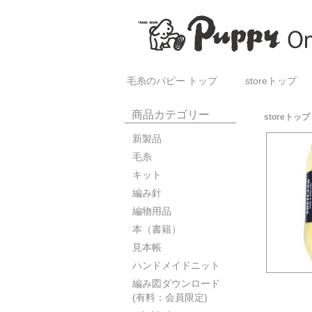
毛糸のパピー トップ
storeトップ
商品カテゴリー
storeトップ
新製品
毛糸
キット
編み針
編物用品
本（書籍）
見本帳
ハンドメイドニット
編み図ダウンロード
(有料：会員限定)