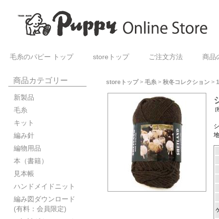
毛糸のパピー トップ
storeトップ
ご注文方法
商品
商品カテゴリー
storeトップ
>
毛糸
>
秋冬コレクション
>
新製品
毛糸
[
キット
編み針
編物用品
本（書籍）
見本帳
ハンドメイドニット
編み図ダウンロード
(有料：会員限定)