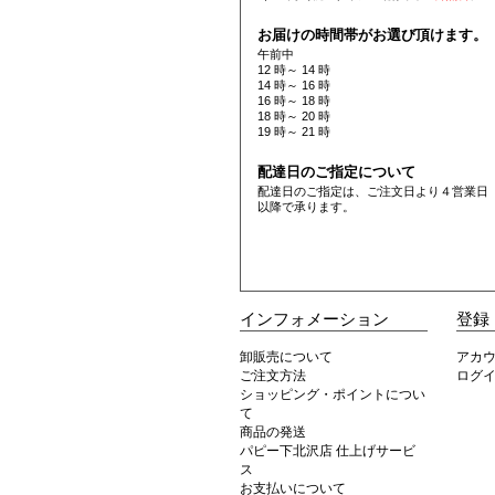
お届けの時間帯がお選び頂けます。
午前中
12 時～ 14 時
14 時～ 16 時
16 時～ 18 時
18 時～ 20 時
19 時～ 21 時
配達日のご指定について
配達日のご指定は、ご注文日より４営業日
以降で承ります。
インフォメーション
登録
卸販売について
アカ
ご注文方法
ログ
ショッピング・ポイントについ
て
商品の発送
パピー下北沢店 仕上げサービ
ス
お支払いについて