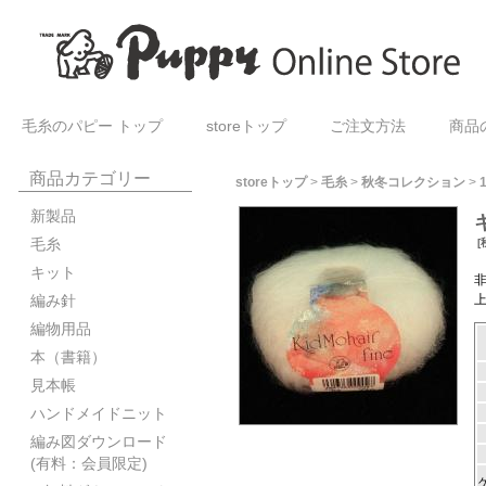
毛糸のパピー トップ
storeトップ
ご注文方法
商品
商品カテゴリー
storeトップ
>
毛糸
>
秋冬コレクション
>
新製品
毛糸
[
キット
編み針
編物用品
本（書籍）
見本帳
ハンドメイドニット
編み図ダウンロード
(有料：会員限定)