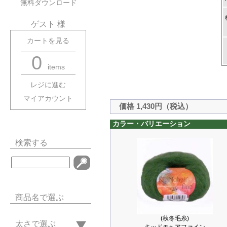
無料ダウンロード
ゲスト 様
カートを見る
0
items
レジに進む
マイアカウント
価格 1,430円（税込）
カラー・バリエーション
検索する
商品名で選ぶ
(秋冬毛糸)
太さで選ぶ