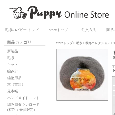
毛糸のパピー トップ
storeトップ
ご注文方法
商品
商品カテゴリー
storeトップ
>
毛糸
>
秋冬コレクション
>
新製品
毛糸
[
キット
編み針
編物用品
本（書籍）
見本帳
ハンドメイドニット
編み図ダウンロード
(有料：会員限定)