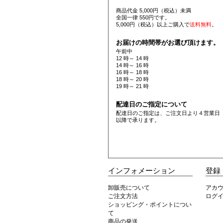
商品代金 5,000円（税込）未満
全国一律 550円です。
5,000円（税込）以上ご購入で
送料無料
。
お届けの時間帯がお選び頂けます。
午前中
12 時～ 14 時
14 時～ 16 時
16 時～ 18 時
18 時～ 20 時
19 時～ 21 時
配達日のご指定について
配達日のご指定は、ご注文日より４営業日
以降で承ります。
インフォメーション
登録
卸販売について
アカ
ご注文方法
ログ
ショッピング・ポイントについ
て
商品の発送