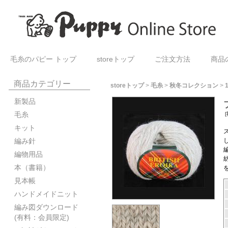
毛糸のパピー トップ
storeトップ
ご注文方法
商品
商品カテゴリー
storeトップ
>
毛糸
>
秋冬コレクション
>
新製品
毛糸
[
キット
編み針
編物用品
本（書籍）
見本帳
ハンドメイドニット
編み図ダウンロード
(有料：会員限定)