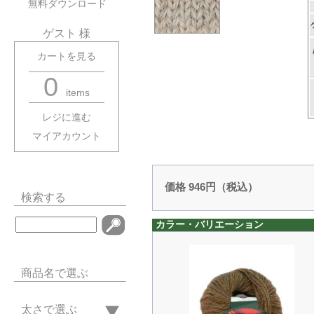
無料ダウンロード
ゲスト 様
カートを見る
0
items
レジに進む
マイアカウント
価格 946円（税込）
検索する
カラー・バリエーション
商品名で選ぶ
太さで選ぶ