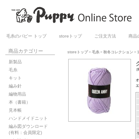
毛糸のパピー トップ
storeトップ
ご注文方法
商品
商品カテゴリー
storeトップ
>
毛糸
>
秋冬コレクション
>
新製品
毛糸
[
キット
編み針
編物用品
本（書籍）
見本帳
ハンドメイドニット
編み図ダウンロード
(有料：会員限定)