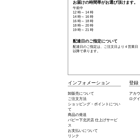
お届けの時間帯がお選び頂けます。
午前中
12 時～ 14 時
14 時～ 16 時
16 時～ 18 時
18 時～ 20 時
19 時～ 21 時
配達日のご指定について
配達日のご指定は、ご注文日より４営業日
以降で承ります。
インフォメーション
登録
卸販売について
アカ
ご注文方法
ログ
ショッピング・ポイントについ
て
商品の発送
パピー下北沢店 仕上げサービ
ス
お支払いについて
リンク