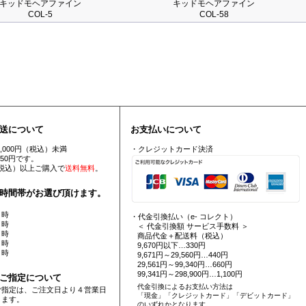
キッドモヘアファイン
キッドモヘアファイン
COL-5
COL-58
送について
お支払いについて
5,000円（税込）未満
・クレジットカード決済
550円です。
円（税込）以上ご購入で
送料無料
。
時間帯がお選び頂けます。
 時
・代金引換払い（e- コレクト）
 時
＜ 代金引換額 サービス手数料 ＞
 時
商品代金＋配送料（税込）
 時
9,670円以下…330円
 時
9,671円～29,560円…440円
29,561円～99,340円…660円
99,341円～298,900円…1,100円
ご指定について
代金引換によるお支払い方法は
ご指定は、ご注文日より４営業日
「現金」「クレジットカード」「デビットカード」
ります。
のいずれかとなります。