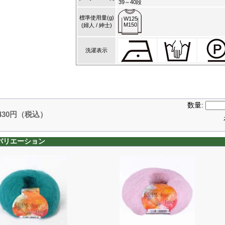
39～40段
標準使用量(g)
W125
M150
(婦人 / 紳士)
洗濯表示
数量:
,430円（税込）
バリエーション