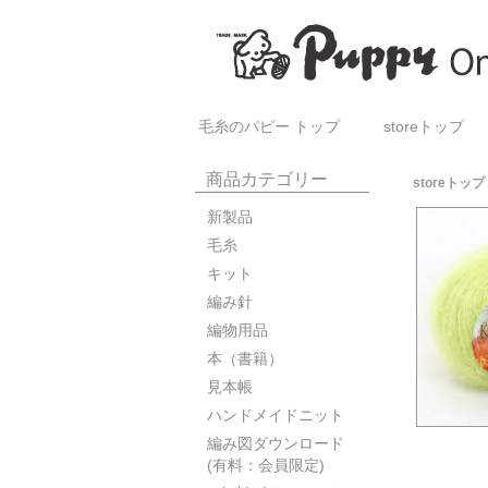
毛糸のパピー トップ
storeトップ
商品カテゴリー
storeトップ
新製品
毛糸
キット
編み針
編物用品
本（書籍）
見本帳
ハンドメイドニット
編み図ダウンロード
(有料：会員限定)