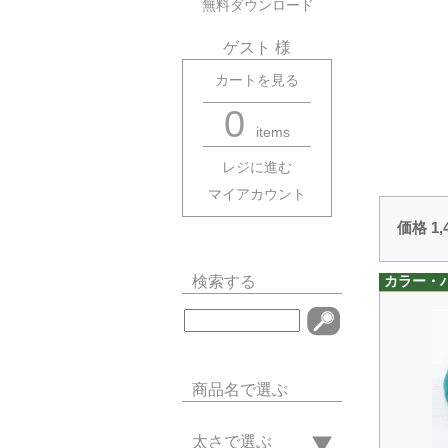
無料ダウンロード
ゲスト 様
カートを見る
0
items
レジに進む
マイアカウント
価格 1
検索する
カラー・
商品名で選ぶ
太さで選ぶ