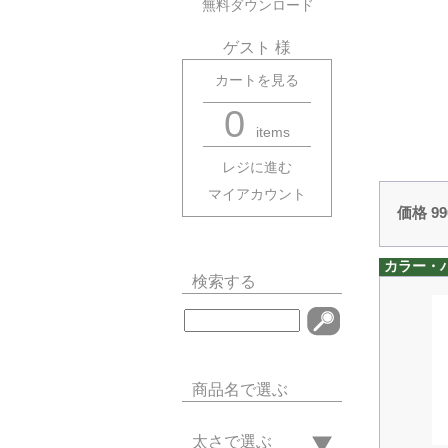
無料ダウンロード
ゲスト 様
カートを見る
0
items
レジに進む
マイアカウント
価格 9
カラー・
検索する
商品名で選ぶ
太さで選ぶ