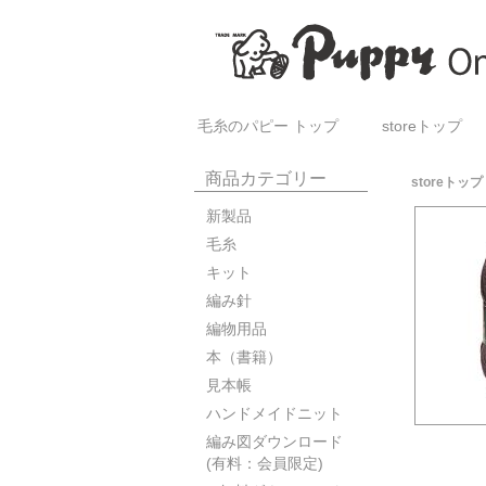
毛糸のパピー トップ
storeトップ
商品カテゴリー
storeトップ
新製品
毛糸
キット
編み針
編物用品
本（書籍）
見本帳
ハンドメイドニット
編み図ダウンロード
(有料：会員限定)