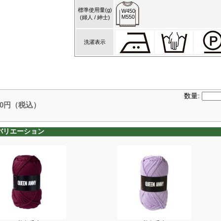
標準使用量(g)
W450
M550
(婦人 / 紳士)
洗濯表示
数量:
90円（税込）
バリエーション