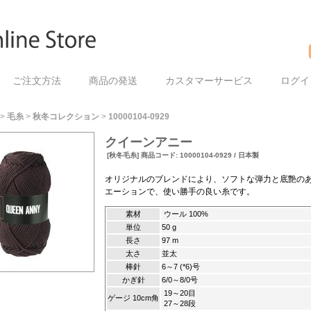
ご注文方法
商品の発送
カスタマーサービス
ログイ
>
毛糸
>
秋冬コレクション
>
10000104-0929
クイーンアニー
[秋冬毛糸] 商品コード: 10000104-0929 / 日本製
オリジナルのブレンドにより、ソフトな弾力と底艶の
エーションで、使い勝手の良い糸です。
素材
ウール 100%
単位
50 g
長さ
97 m
太さ
並太
棒針
6～7 (*6)号
かぎ針
6/0～8/0号
19～20目
ゲージ 10cm角
27～28段