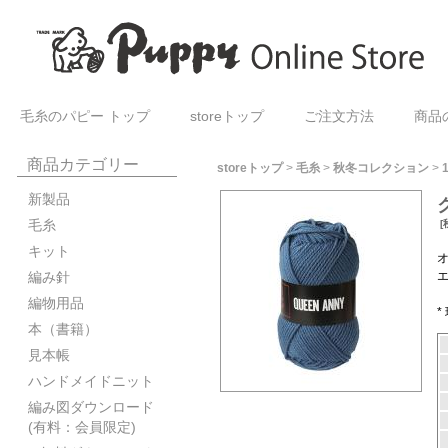
毛糸のパピー トップ
storeトップ
ご注文方法
商品
商品カテゴリー
storeトップ
>
毛糸
>
秋冬コレクション
>
新製品
毛糸
[
キット
編み針
編物用品
本（書籍）
見本帳
ハンドメイドニット
編み図ダウンロード
(有料：会員限定)