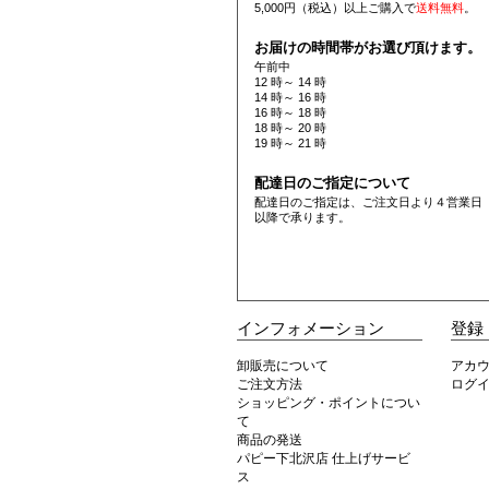
5,000円（税込）以上ご購入で
送料無料
。
お届けの時間帯がお選び頂けます。
午前中
12 時～ 14 時
14 時～ 16 時
16 時～ 18 時
18 時～ 20 時
19 時～ 21 時
配達日のご指定について
配達日のご指定は、ご注文日より４営業日
以降で承ります。
インフォメーション
登録
卸販売について
アカ
ご注文方法
ログ
ショッピング・ポイントについ
て
商品の発送
パピー下北沢店 仕上げサービ
ス