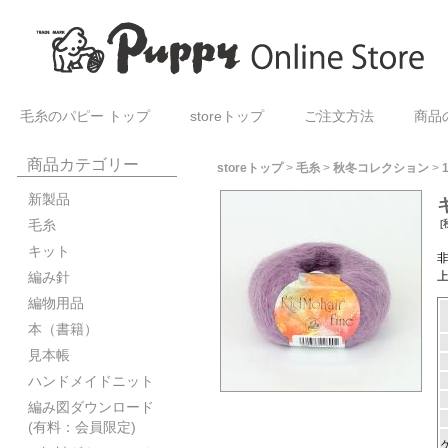
毛糸のパピー トップ
storeトップ
ご注文方法
商品
商品カテゴリー
storeトップ
>
毛糸
>
秋冬コレクション
>
新製品
毛糸
[
キット
編み針
編物用品
本（書籍）
見本帳
ハンドメイドニット
編み図ダウンロード
(有料：会員限定)