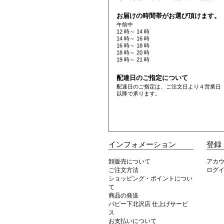
お届けの時間帯がお選び頂けます。
午前中
12 時～ 14 時
14 時～ 16 時
16 時～ 18 時
18 時～ 20 時
19 時～ 21 時
配達日のご指定について
配達日のご指定は、ご注文日より４営業日
以降で承ります。
インフォメーション
登録
卸販売について
アカ
ご注文方法
ログ
ショッピング・ポイントについ
て
商品の発送
パピー下北沢店 仕上げサービ
ス
お支払いについて