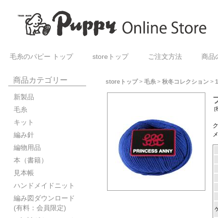
毛糸のパピー トップ
storeトップ
ご注文方法
商品
商品カテゴリー
storeトップ
>
毛糸
>
秋冬コレクション
>
新製品
毛糸
[
キット
編み針
編物用品
本（書籍）
見本帳
ハンドメイドニット
編み図ダウンロード
(有料：会員限定)