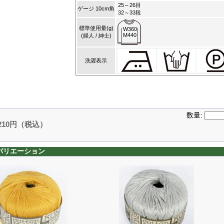
25～26目
ゲージ 10cm角
32～33段
標準使用量(g)
W360
M440
(婦人 / 紳士)
洗濯表示
数量:
,210円（税込）
バリエーション