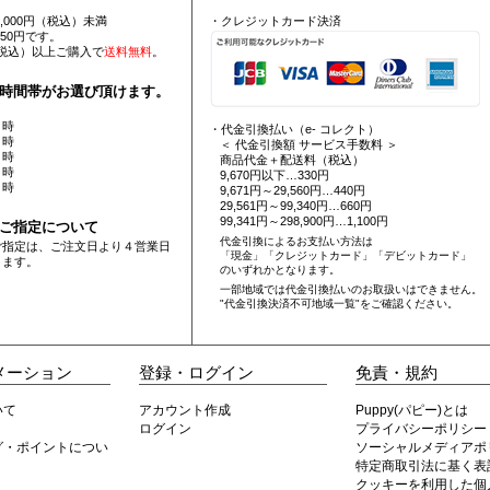
5,000円（税込）未満
・クレジットカード決済
550円です。
円（税込）以上ご購入で
送料無料
。
時間帯がお選び頂けます。
 時
・代金引換払い（e- コレクト）
 時
＜ 代金引換額 サービス手数料 ＞
 時
商品代金＋配送料（税込）
 時
9,670円以下…330円
 時
9,671円～29,560円…440円
29,561円～99,340円…660円
99,341円～298,900円…1,100円
ご指定について
代金引換によるお支払い方法は
ご指定は、ご注文日より４営業日
「現金」「クレジットカード」「デビットカード」
ります。
のいずれかとなります。
一部地域では代金引換払いのお取扱いはできません。
"代金引換決済不可地域一覧"
をご確認ください。
メーション
登録・ログイン
免責・規約
いて
アカウント作成
Puppy(パピー)とは
ログイン
プライバシーポリシー
グ・ポイントについ
ソーシャルメディアポ
特定商取引法に基く表
クッキーを利用した個