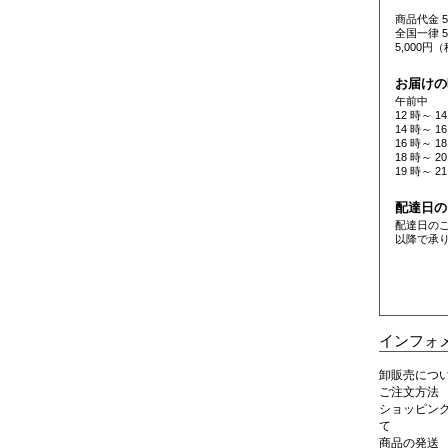
商品代金 
全国一律 
5,000
お届けの
午前中
12 時～ 14
14 時～ 16
16 時～ 18
18 時～ 20
19 時～ 21
配達日の
配達日の
以降で承
インフォ
卸販売につ
ご注文方法
ショッピン
て
商品の発送