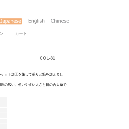
ン
カート
COL-81
ルケット加工を施して張りと艶を加えまし
用途の広い、使いやすい太さと質の合太糸で