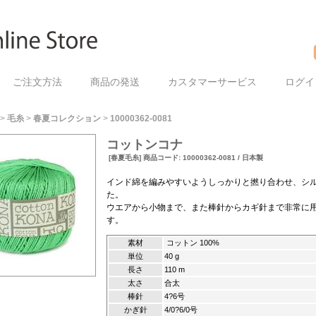
ご注文方法
商品の発送
カスタマーサービス
ログイ
>
毛糸
>
春夏コレクション
>
10000362-0081
コットンコナ
[春夏毛糸] 商品コード: 10000362-0081 / 日本製
インド綿を編みやすいようしっかりと撚り合わせ、シ
た。
ウエアから小物まで、また棒針からカギ針まで非常に
す。
素材
コットン 100%
単位
40 g
長さ
110 m
太さ
合太
棒針
4?6号
かぎ針
4/0?6/0号