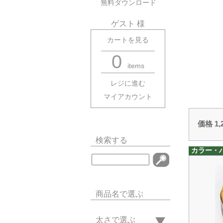
無料ダウンロード
ゲスト 様
カートを見る
0
items
レジに進む
マイアカウント
価格 1
検索する
カラー・
商品名で選ぶ
太さで選ぶ