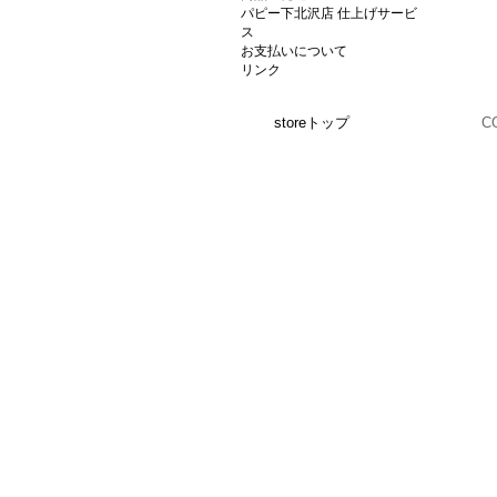
パピー下北沢店 仕上げサービ
ス
お支払いについて
リンク
storeトップ
C