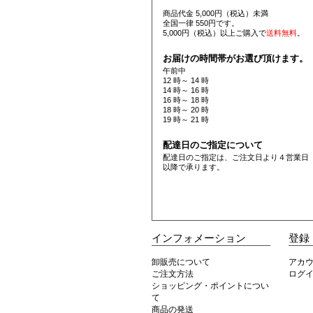
商品代金 5,000円（税込）未満
全国一律 550円です。
5,000円（税込）以上ご購入で
送料無料
。
お届けの時間帯がお選び頂けます。
午前中
12 時～ 14 時
14 時～ 16 時
16 時～ 18 時
18 時～ 20 時
19 時～ 21 時
配達日のご指定について
配達日のご指定は、ご注文日より４営業日
以降で承ります。
インフォメーション
登録
卸販売について
アカ
ご注文方法
ログ
ショッピング・ポイントについ
て
商品の発送