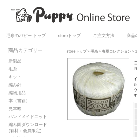
毛糸のパピー トップ
storeトップ
ご注文方法
商品
商品カテゴリー
storeトップ
>
毛糸
>
春夏コレクション
>
新製品
毛糸
[
キット
編み針
編物用品
本（書籍）
見本帳
ハンドメイドニット
編み図ダウンロード
(有料：会員限定)